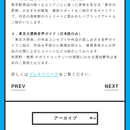
東京駅周辺の様々なエリアごとに違った表情を⾒せる「東京⼤
壁画」のおすすめ観覧・撮影スポットをご紹介するガイドマッ
プ。付近の美術館やストリートに置かれたパブリックアートも
ご紹介いたします。
２．東京⼤壁画⾳声ガイド（⽇本語のみ）
「東京⼤壁画」の作品コンセプトや作品の楽しみ⽅を⾳声ガイ
ドでご紹介。作品を⼿掛けた横尾忠則さん・横尾美美さんが作
品の公開によせたコメントなども紹介しております。
利⽤料：無料 ※ガイドコンテンツの視聴にかかる通信費等は各
⾃のご負担となります。
詳しくは
プレスリリース
をご覧ください。
PREV
NEXT