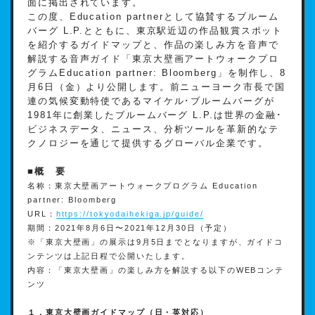
⾯に掲出されています。
この度、Education partnerとして協賛するブルーム
バーグ L.P.とともに、東京駅近辺の作品観賞スポット
を紹介するガイドマップと、作品の楽しみ⽅を⾳声で
解説する⾳声ガイド「東京⼤壁画アートウォークプロ
グラムEducation partner: Bloomberg」を制作し、8
⽉6⽇（⾦）より公開します。前ニューヨーク市⻑で国
連の気候変動特使であるマイケル･ブルームバーグが
1981年に創業したブルームバーグ L.P.は世界の⾦融･
ビジネスデータ、ニュース、分析ツールを⾰新的なテ
クノロジーを通じて提供するグローバル企業です。
■概 要
名称：東京⼤壁画アートウォークプログラム Education
partner: Bloomberg
URL：
https://tokyodaihekiga.jp/guide/
期間：2021年8⽉6⽇〜2021年12⽉30⽇（予定）
※「東京⼤壁画」の展⽰は9⽉5⽇までとなりますが、ガイドコ
ンテンツは上記⽇程で公開いたします。
内容：「東京⼤壁画」の楽しみ⽅を解説する以下のWEBコンテ
ンツ
１．東京⼤壁画ガイドマップ（⽇・英対応）