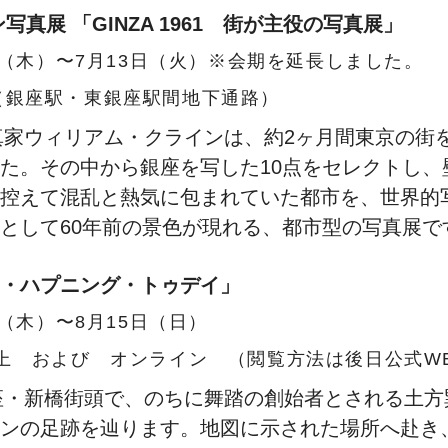
真展 「GINZA 1961 街が主役の写真展」
1日（木）〜7月13日（火）※会期を延長しました。
（銀座駅・東銀座駅間地下通路）
写真家ウィリアム・クラインは、約2ヶ月間東京の街
た。その中から銀座を写した10点をセレクトし、
控えて混乱と熱気に包まれていた都市を、世界的
として60年前の景色が現れる、都市型の写真展で
ンス・ハプニング・トゥデイ」
日（木）〜8月15日（日）
路上 および オンライン （閲覧方法は後日公式W
銀座・新橋街頭で、のちに舞踏の創始者とされる土
ンの足跡を辿ります。地図に示された場所へ赴き