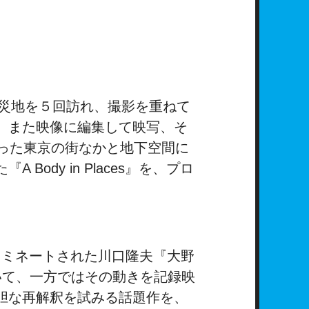
被災地を５回訪れ、撮影を重ねて
、また映像に編集して映写、そ
った東京の街なかと地下空間に
dy in Places』を、プロ
もノミネートされた川口隆夫『大野
いて、一方ではその動きを記録映
胆な再解釈を試みる話題作を、