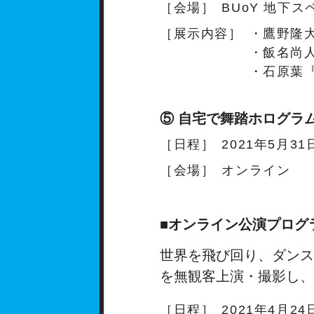
［会場］
BUoY 地下ス
［展示内容］
・鷹野隆大
・飯名尚
・石原葉
⑤ 自宅で舞踏ホログラ
［日程］
2021年5月31
［会場］
オンライン
■オンライン公演プログ
世界を飛び回り、ダンス
を無観客上演・撮影し、
［日程］
2021年4月2